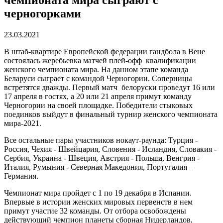
чемпионата мира сыграют с
черногорками
23.03.2021
В штаб-квартире Европейской федерации гандбола в Вене
состоялась жеребьевка матчей плей-офф квалификации
женского чемпионата мира. На данном этапе команда
Беларуси сыграет с командой Черногории. Соперницы
встретятся дважды. Первый матч белоруски проведут 16 или
17 апреля в гостях, а 20 или 21 апреля примут команду
Черногории на своей площадке. Победители стыковых
поединков выйдут в финальный турнир женского чемпионата
мира-2021.
Все остальные пары участников нокаут-раунда: Турция -
Россия, Чехия - Швейцария, Словения - Исландия, Словакия -
Сербия, Украина - Швеция, Австрия - Польша, Венгрия -
Италия, Румыния - Северная Македония, Португалия –
Германия.
Чемпионат мира пройдет с 1 по 19 декабря в Испании.
Впервые в истории женских мировых первенств в нем
примут участие 32 команды. От отбора освобождены
действующий чемпион планеты сборная Нидерландов,