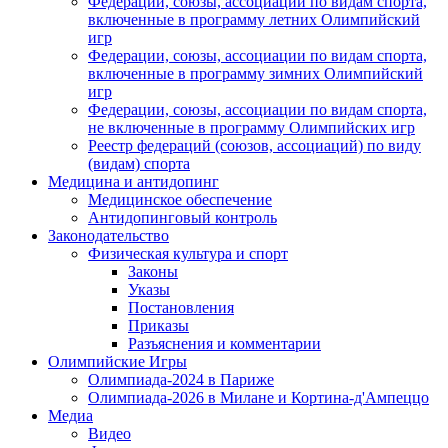
Федерации, союзы, ассоциации по видам спорта,
включенные в программу летних Олимпийский
игр
Федерации, союзы, ассоциации по видам спорта,
включенные в программу зимних Олимпийский
игр
Федерации, союзы, ассоциации по видам спорта,
не включенные в программу Олимпийских игр
Реестр федераций (союзов, ассоциаций) по виду
(видам) спорта
Медицина и антидопинг
Медицинское обеспечение
Антидопинговый контроль
Законодательство
Физическая культура и спорт
Законы
Указы
Постановления
Приказы
Разъяснения и комментарии
Олимпийские Игры
Олимпиада-2024 в Париже
Олимпиада-2026 в Милане и Кортина-д'Ампеццо
Медиа
Видео