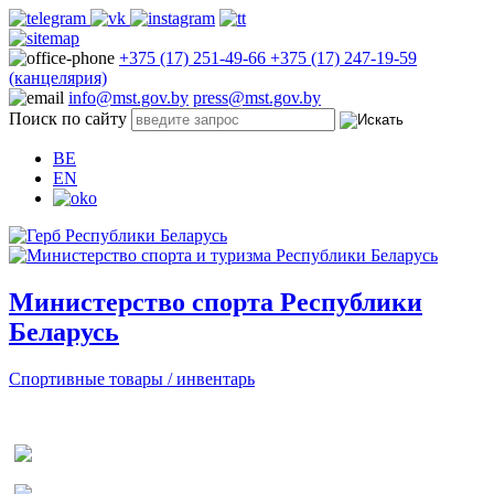
+375 (17) 251-49-66
+375 (17) 247-19-59
(канцелярия)
info@mst.gov.by
press@mst.gov.by
Поиск по сайту
BE
EN
Министерство спорта Республики
Беларусь
Спортивные товары / инвентарь