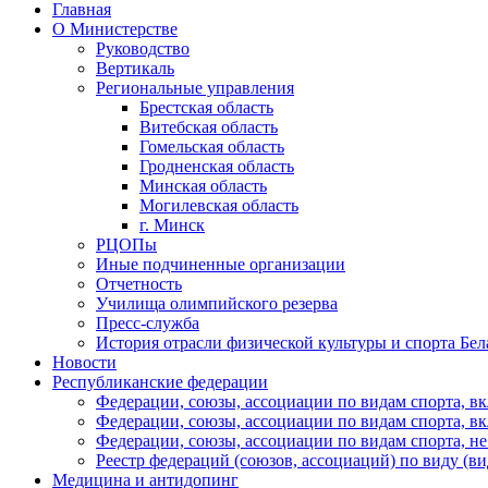
Главная
О Министерстве
Руководство
Вертикаль
Региональные управления
Брестская область
Витебская область
Гомельская область
Гродненская область
Минская область
Могилевская область
г. Минск
РЦОПы
Иные подчиненные организации
Отчетность
Училища олимпийского резерва
Пресс-служба
История отрасли физической культуры и спорта Бел
Новости
Республиканские федерации
Федерации, союзы, ассоциации по видам спорта, 
Федерации, союзы, ассоциации по видам спорта, 
Федерации, союзы, ассоциации по видам спорта, 
Реестр федераций (союзов, ассоциаций) по виду (ви
Медицина и антидопинг