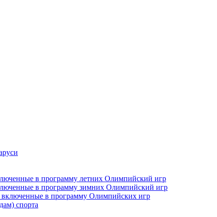
аруси
включенные в программу летних Олимпийский игр
включенные в программу зимних Олимпийский игр
не включенные в программу Олимпийских игр
дам) спорта